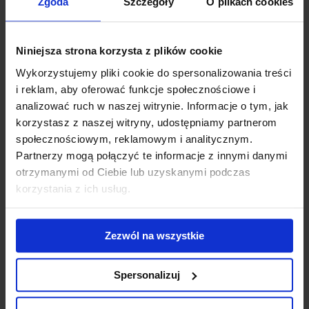
Zgoda
Szczegóły
O plikach cookies
166 BO - Ograniczenia i wyzwania dla opakowań z
tworzyw polimerowych (tradycyjnych i biotworzyw).
Miejsce i data szkolenia
Niniejsza strona korzysta z plików cookie
Wykorzystujemy pliki cookie do spersonalizowania treści
19/11/2026 On-Line
i reklam, aby oferować funkcje społecznościowe i
Cena szkolenia
analizować ruch w naszej witrynie. Informacje o tym, jak
korzystasz z naszej witryny, udostępniamy partnerom
790,00
PLN + VAT
społecznościowym, reklamowym i analitycznym.
Partnerzy mogą połączyć te informacje z innymi danymi
Dalej
otrzymanymi od Ciebie lub uzyskanymi podczas
korzystania z ich usług.
Zezwól na wszystkie
Dane kontaktowe
Spersonalizuj
Podsumowanie