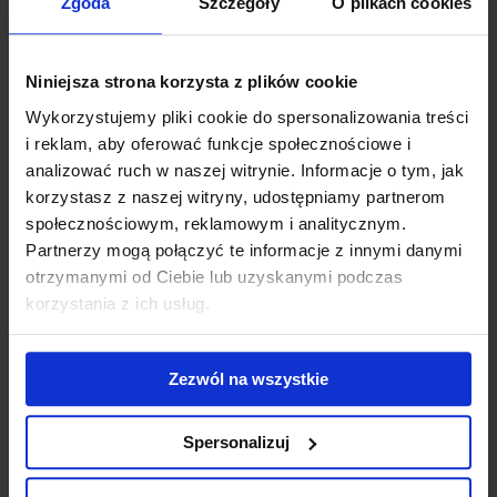
Zgoda
Szczegóły
O plikach cookies
202 MIK - Żywność wegańska i wegetariańska –
zagrożenia mikrobiologiczne.
Miejsce i data szkolenia
Niniejsza strona korzysta z plików cookie
Wykorzystujemy pliki cookie do spersonalizowania treści
26/08/2026 On-Line
i reklam, aby oferować funkcje społecznościowe i
Cena szkolenia
analizować ruch w naszej witrynie. Informacje o tym, jak
korzystasz z naszej witryny, udostępniamy partnerom
790,00
PLN + VAT
społecznościowym, reklamowym i analitycznym.
Partnerzy mogą połączyć te informacje z innymi danymi
Dalej
otrzymanymi od Ciebie lub uzyskanymi podczas
korzystania z ich usług.
Zezwól na wszystkie
Dane kontaktowe
Spersonalizuj
Podsumowanie