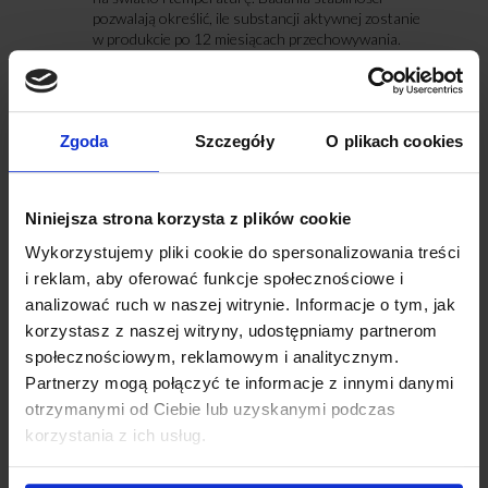
pozwalają określić, ile substancji aktywnej zostanie
w produkcie po 12 miesiącach przechowywania.
Interakcje
: Niektóre pierwiastki i witaminy mogą
wchodzić ze sobą w reakcje, obniżając swoją
biodostępność.
Zmienność surowca
: Każda partia surowca
Zgoda
Szczegóły
O plikach cookies
naturalnego może mieć inną zawartość
pierwiastków śladowych i substancji czynnych.
Niniejsza strona korzysta z plików cookie
Wykorzystujemy pliki cookie do spersonalizowania treści
i reklam, aby oferować funkcje społecznościowe i
Jak wygląda rzetelny proces kontroli
analizować ruch w naszej witrynie. Informacje o tym, jak
jakości?
korzystasz z naszej witryny, udostępniamy partnerom
Profesjonalna analiza w J.S. Hamilton obejmuje trzy
społecznościowym, reklamowym i analitycznym.
kluczowe etapy:
Partnerzy mogą połączyć te informacje z innymi danymi
otrzymanymi od Ciebie lub uzyskanymi podczas
Weryfikacja surowca (Raw Material Testing)
:
Sprawdzamy czystość i stężenie substancji zanim
korzystania z ich usług.
trafią na linię produkcyjną.
Kontrola produktu gotowego
: