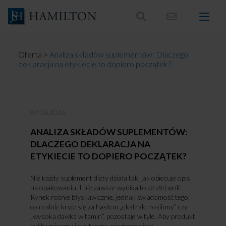
Skocz
do
treści
Oferta
>
Analiza składów suplementów: Dlaczego
deklaracja na etykiecie to dopiero początek?
09.06.2026
ANALIZA SKŁADÓW SUPLEMENTÓW:
DLACZEGO DEKLARACJA NA
ETYKIECIE TO DOPIERO POCZĄTEK?
Nie każdy suplement diety działa tak, jak obiecuje opis
na opakowaniu. I nie zawsze wynika to ze złej woli.
Rynek rośnie błyskawicznie, jednak świadomość tego,
co realnie kryje się za hasłem „ekstrakt roślinny” czy
„wysoka dawka witamin”, pozostaje w tyle. Aby produkt
był bezpieczny i skuteczny, niezbędna jest