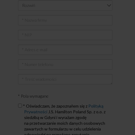
Nazwa
firmy
NIP
Adres
e-
mail
Numer
telefonu
Treść
wiadomości
* Pola wymagane
Zapoznałem
* Oświadczam, że zapoznałem się z
Polityką
się
Prywatności
J.S. Hamilton Poland Sp. z o.o. z
z
siedzibą w Gdyni i wyrażam zgodę
Polityką
na przetwarzanie moich danych osobowych
Prywatności
zawartych w formularzu w celu udzielenia
odpowiedzi na przesłane zapytanie.