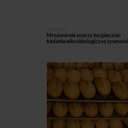
03.08.2026
n i składników
Mrożone nie znaczy bezpieczne:
ejskiej – co
badania mikrobiologiczne żywnośc
ntów