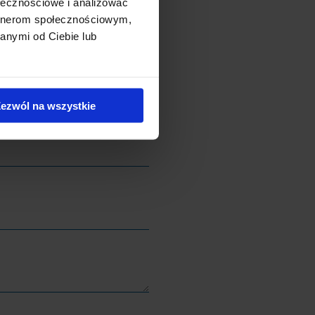
ołecznościowe i analizować
artnerom społecznościowym,
anymi od Ciebie lub
ezwól na wszystkie