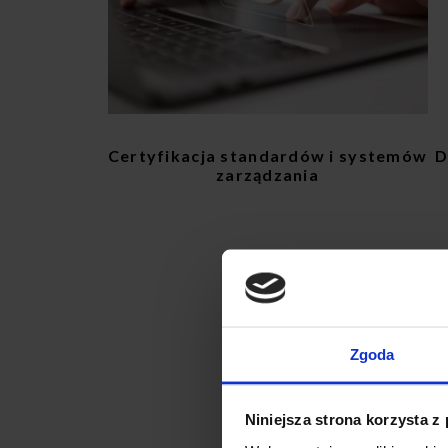
Certyfikacja standardów i systemów
D
zarządzania
Zgoda
Niniejsza strona korzysta z