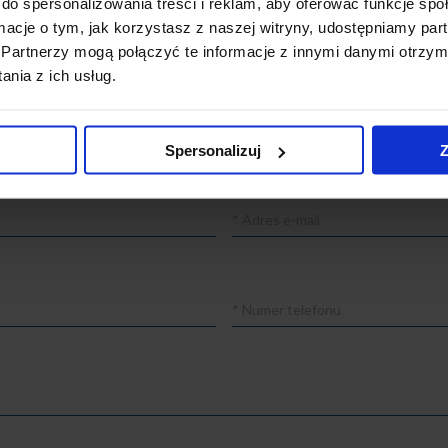
do spersonalizowania treści i reklam, aby oferować funkcje sp
ormacje o tym, jak korzystasz z naszej witryny, udostępniamy p
Partnerzy mogą połączyć te informacje z innymi danymi otrzym
nia z ich usług.
wykonać?
*
Spersonalizuj
Z
Adres
e-
mail
Numer
telefonu