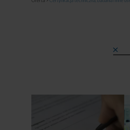
Oferta
>
Certyfikacja techniczna, badania i inne usł