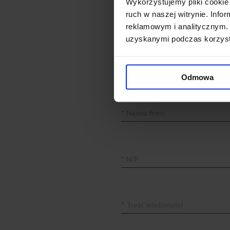
Wykorzystujemy pliki cookie 
ruch w naszej witrynie. Inf
reklamowym i analitycznym. 
uzyskanymi podczas korzysta
Jakie badania/usługi chcesz 
Odmowa
Nazwa
firmy
NIP
Treść
wiadomości