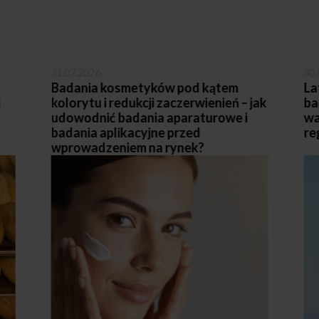
31.07.2026
30.
Badania kosmetyków pod kątem
La
i
kolorytu i redukcji zaczerwienień – jak
ba
udowodnić badania aparaturowe i
wa
badania aplikacyjne przed
re
wprowadzeniem na rynek?