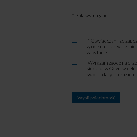
* Pola wymagane
Zapoznałem
* Oświadczam, że zapoz
się
zgodę na przetwarzanie
z
zapytanie.
Polityką
Dane
Wyrażam zgodę na przet
Prywatności
osobowe
siedzibą w Gdyni w celu
swoich danych oraz ich
Alternative: