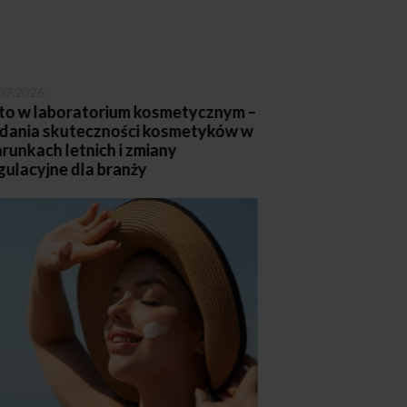
07.2026
28.07.2026
to w laboratorium kosmetycznym –
Badanie supl
dania skuteczności kosmetyków w
Dlaczego zgło
runkach letnich i zmiany
dopiero począ
gulacyjne dla branży