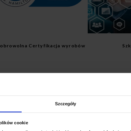
obrowolna Certyfikacja wyrobów
Szk
Szczegóły
FORMULARZ KONTAKTOW
 plików cookie