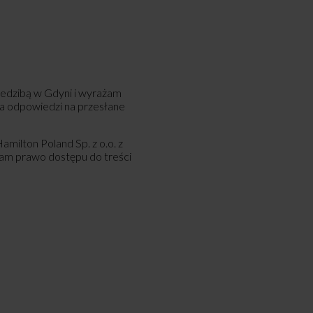
 siedzibą w Gdyni i wyrażam
a odpowiedzi na przesłane
ilton Poland Sp. z o.o. z
mam prawo dostępu do treści