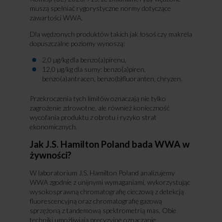
muszą spełniać rygorystyczne normy dotyczące
zawartości WWA.
Dla wędzonych produktów takich jak łosoś czy makrela
dopuszczalne poziomy wynoszą:
2,0 µg/kg dla benzo(a)pirenu,
12,0 µg/kg dla sumy: benzo(a)piren,
benzo(a)antracen, benzo(b)fluoranten, chryzen.
Przekroczenia tych limitów oznaczają nie tylko
zagrożenie zdrowotne, ale również konieczność
wycofania produktu z obrotu i ryzyko strat
ekonomicznych.
Jak J.S. Hamilton Poland bada WWA w
żywności?
W laboratorium J.S. Hamilton Poland analizujemy
WWA zgodnie z unijnymi wymaganiami, wykorzystując
wysokosprawną chromatografię cieczową z detekcją
fluorescencyjną oraz chromatografię gazową
sprzężoną z tandemową spektrometrią mas. Obie
techniki umożliwiają precyzyjne oznaczanie