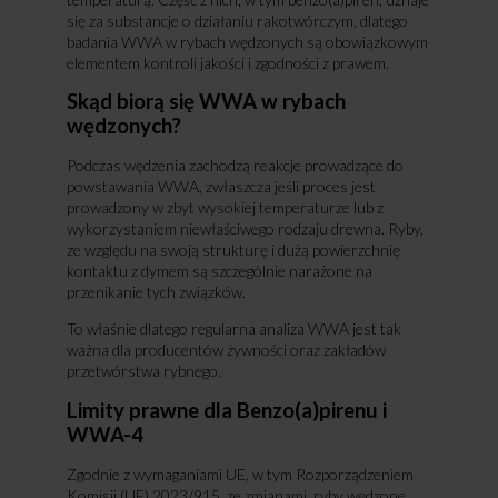
się za substancje o działaniu rakotwórczym, dlatego
badania WWA w rybach wędzonych są obowiązkowym
elementem kontroli jakości i zgodności z prawem.
Skąd biorą się WWA w rybach
wędzonych?
Podczas wędzenia zachodzą reakcje prowadzące do
powstawania WWA, zwłaszcza jeśli proces jest
prowadzony w zbyt wysokiej temperaturze lub z
wykorzystaniem niewłaściwego rodzaju drewna. Ryby,
ze względu na swoją strukturę i dużą powierzchnię
kontaktu z dymem są szczególnie narażone na
przenikanie tych związków.
To właśnie dlatego regularna analiza WWA jest tak
ważna dla producentów żywności oraz zakładów
przetwórstwa rybnego.
Limity prawne dla Benzo(a)pirenu i
WWA-4
Zgodnie z wymaganiami UE, w tym Rozporządzeniem
Komisji (UE) 2023/915, ze zmianami, ryby wędzone