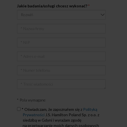
Jakie badania/usługi chcesz wykonać?
*
Nazwa
firmy
NIP
Adres
e-
mail
Numer
telefonu
Treść
wiadomości
* Pola wymagane
Zapoznałem
* Oświadczam, że zapoznałem się z
Polityką
się
Prywatności
J.S. Hamilton Poland Sp. z o.o. z
z
siedzibą w Gdyni i wyrażam zgodę
Polityką
na przetwarzanie moich danych osobowych