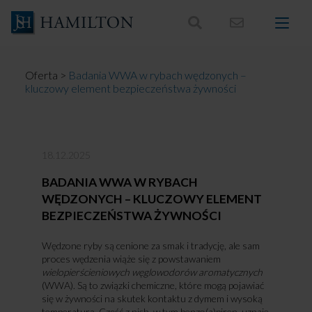
Skocz
do
treści
Oferta
>
Badania WWA w rybach wędzonych –
kluczowy element bezpieczeństwa żywności
18.12.2025
BADANIA WWA W RYBACH
WĘDZONYCH – KLUCZOWY ELEMENT
BEZPIECZEŃSTWA ŻYWNOŚCI
Wędzone ryby są cenione za smak i tradycję, ale sam
proces wędzenia wiąże się z powstawaniem
wielopierścieniowych węglowodorów aromatycznych
(WWA). Są to związki chemiczne, które mogą pojawiać
się w żywności na skutek kontaktu z dymem i wysoką
temperaturą. Część z nich, w tym benzo(a)piren, uznaje