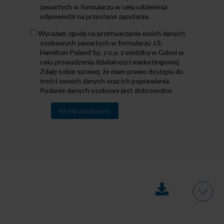
Prywatności
zawartych w formularzu w celu udzielenia
odpowiedzi na przesłane zapytanie.
Dane
Wyrażam zgodę na przetwarzanie moich danych
osobowe
osobowych zawartych w formularzu J.S.
Hamilton Poland Sp. z o.o. z siedzibą w Gdyni w
celu prowadzenia działalności marketingowej.
Zdaję sobie sprawę, że mam prawo dostępu do
treści swoich danych oraz ich poprawiania.
Podanie danych osobowy jest dobrowolne.
Alternative:
DO
FAQ
POBRANIA