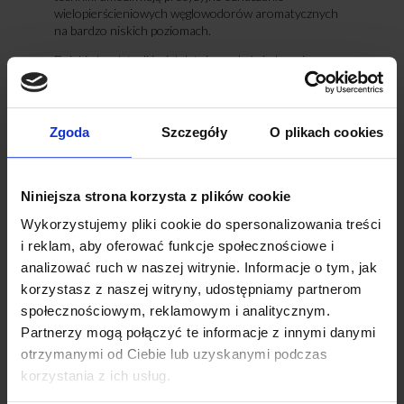
wielopierścieniowych węglowodorów aromatycznych
na bardzo niskich poziomach.
Dzięki akredytacji i wieloletniemu doświadczeniu
zapewniamy:
rzetelne wyniki potwierdzające bezpieczeństwo
produktów,
Zgoda
Szczegóły
O plikach cookies
analizę zgodności z aktualnymi limitami prawnymi,
wsparcie merytoryczne przy interpretacji
wyników,
szybki czas realizacji badań, również dla większych
Niniejsza strona korzysta z plików cookie
serii próbek.
Wykorzystujemy pliki cookie do spersonalizowania treści
Dlaczego regularne badania WWA są
i reklam, aby oferować funkcje społecznościowe i
niezbędne?
analizować ruch w naszej witrynie. Informacje o tym, jak
korzystasz z naszej witryny, udostępniamy partnerom
Badania WWA w rybach wędzonych to nie tylko
społecznościowym, reklamowym i analitycznym.
obowiązek wynikający z przepisów. To przede
Partnerzy mogą połączyć te informacje z innymi danymi
wszystkim narzędzie, które:
otrzymanymi od Ciebie lub uzyskanymi podczas
minimalizuje ryzyko przekroczeń,
korzystania z ich usług.
poprawia nadzór nad procesem wędzenia
(zwłaszcza tradycyjnego),