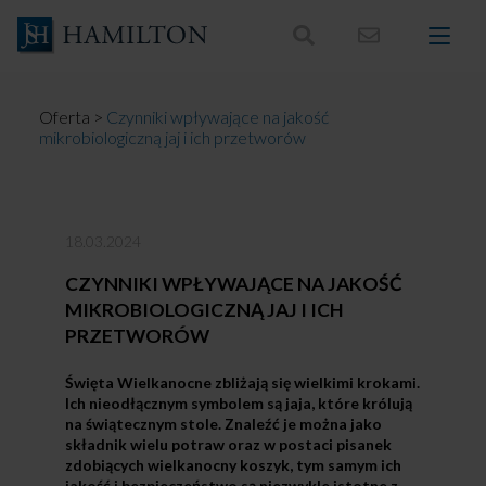
Skocz
do
treści
Oferta
>
Czynniki wpływające na jakość
mikrobiologiczną jaj i ich przetworów
18.03.2024
CZYNNIKI WPŁYWAJĄCE NA JAKOŚĆ
MIKROBIOLOGICZNĄ JAJ I ICH
PRZETWORÓW
Święta Wielkanocne zbliżają się wielkimi krokami.
Ich nieodłącznym symbolem są jaja, które królują
na świątecznym stole. Znaleźć je można jako
składnik wielu potraw oraz w postaci pisanek
zdobiących wielkanocny koszyk, tym samym ich
jakość i bezpieczeństwo są niezwykle istotne z