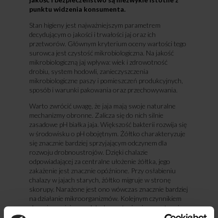
punktu widzenia konsumenta.
Stan higieny jest najważniejszym parametrem
decydującym o jakości i trwałości jaj oraz ich
przetworów. Głównym kryterium oceny wartości tego
surowca jest czystość mikrobiologiczna. Na jakość
mikrobiologiczną jaj wpływa: wiek i zdrowotność
drobiu, system hodowli, zanieczyszczenia
mikrobiologiczne paszy i pomieszczeń produkcyjnych,
sposób i warunki pakowania oraz przechowywania.
Warto zwrócić uwagę, że jaja mają swoje naturalne
mechanizmy obronne. Zalicza się do nich silnie
zasadowe pH białka jaja. Większość bakterii rozwija się
w środowisku o pH obojętnym. Żółtko charakteryzuje
się znacznie bardziej sprzyjającym odczynem dla
rozwoju drobnoustrojów. Dzięki chalazie
odpowiadającej za centralne ułożenie żółtka, jego
zakażenie jest znacznie opóźnione. Przy osłabieniu
chalazy w jajach starych, żółtko migruje w stronę
skorupy. Narażone jest ono wówczas znacznie bardziej
na działanie mikroorganizmów. Kolejnym czynnikiem
chroniącym jaja przed drobnoustrojami są występujące
w nich związki chemiczne. Konalbumina, ma zdolność