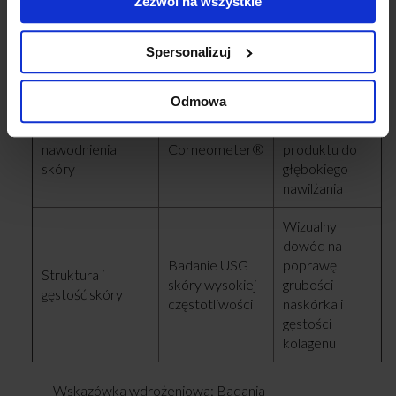
Zezwól na wszystkie
Transepidermalna
Pomiar TEWL
bariery
utrata wody
(Tewameter®)
naskórkowej i
(TEWL)
Spersonalizuj
ochronę przed
odwodnieniem
Odmowa
Wykazanie
Poziom
zdolności
nawodnienia
Corneometer®
produktu do
skóry
głębokiego
nawilżania
Wizualny
dowód na
Badanie USG
poprawę
Struktura i
skóry wysokiej
grubości
gęstość skóry
częstotliwości
naskórka i
gęstości
kolagenu
Wskazówka wdrożeniowa: Badania