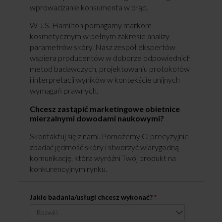
wprowadzanie konsumenta w błąd.
W J.S. Hamilton pomagamy markom
kosmetycznym w pełnym zakresie analizy
parametrów skóry. Nasz zespół ekspertów
wspiera producentów w doborze odpowiednich
metod badawczych, projektowaniu protokołów
i interpretacji wyników w kontekście unijnych
wymagań prawnych.
Chcesz zastąpić marketingowe obietnice
mierzalnymi dowodami naukowymi?
Skontaktuj się z nami. Pomożemy Ci precyzyjnie
zbadać jędrność skóry i stworzyć wiarygodną
komunikację, która wyróżni Twój produkt na
konkurencyjnym rynku.
Jakie badania/usługi chcesz wykonać?
*