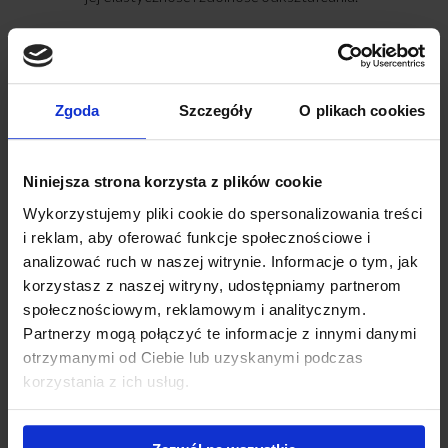
Uzyskany wykres pozwala precyzyjnie ocenić,
jak aplikacja produktu wpływa na strukturalne
napięcie i elastyczność, dostarczając danych
typu: „Aparaturowy pomiar wykazał poprawę
Zgoda
Szczegóły
O plikach cookies
elastyczności skóry średnio o X% po 28 dniach
stosowania”.
Niniejsza strona korzysta z plików cookie
Parametr
Metoda /
Korzyść dla
Wykorzystujemy pliki cookie do spersonalizowania treści
badawczy
Aparatura
Producenta
i reklam, aby oferować funkcje społecznościowe i
analizować ruch w naszej witrynie. Informacje o tym, jak
Jeden z
korzystasz z naszej witryny, udostępniamy partnerom
Jędrność i
elementów do
Cutometer®
społecznościowym, reklamowym i analitycznym.
elastyczność
potwierdzenia
MPA 580
Partnerzy mogą połączyć te informacje z innymi danymi
skóry
deklaracji anti-
otrzymanymi od Ciebie lub uzyskanymi podczas
aging i liftingu
korzystania z ich usług.
Dowód na
uszczelnienie