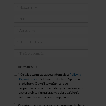
Nazwa
firmy
NIP
Adres
e-
mail
Numer
telefonu
Treść
wiadomości
* Pola wymagane
Zapoznałem
* Oświadczam, że zapoznałem się z
Polityką
się
Prywatności
J.S. Hamilton Poland Sp. z o.o. z
z
siedzibą w Gdyni i wyrażam zgodę
Polityką
na przetwarzanie moich danych osobowych
Prywatności
zawartych w formularzu w celu udzielenia
odpowiedzi na przesłane zapytanie.
Dane
Wyrażam zgodę na przetwarzanie moich danych