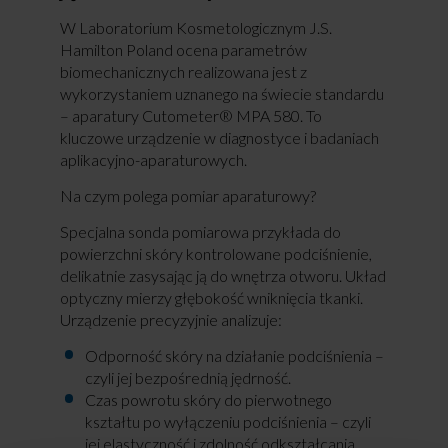
W Laboratorium Kosmetologicznym J.S.
Hamilton Poland ocena parametrów
biomechanicznych realizowana jest z
wykorzystaniem uznanego na świecie standardu
– aparatury Cutometer® MPA 580. To
kluczowe urządzenie w diagnostyce i badaniach
aplikacyjno-aparaturowych.
Na czym polega pomiar aparaturowy?
Specjalna sonda pomiarowa przykłada do
powierzchni skóry kontrolowane podciśnienie,
delikatnie zasysając ją do wnętrza otworu. Układ
optyczny mierzy głębokość wniknięcia tkanki.
Urządzenie precyzyjnie analizuje:
Odporność skóry na działanie podciśnienia –
czyli jej bezpośrednią jędrność.
Czas powrotu skóry do pierwotnego
kształtu po wyłączeniu podciśnienia – czyli
jej elastyczność i zdolność odkształcania.