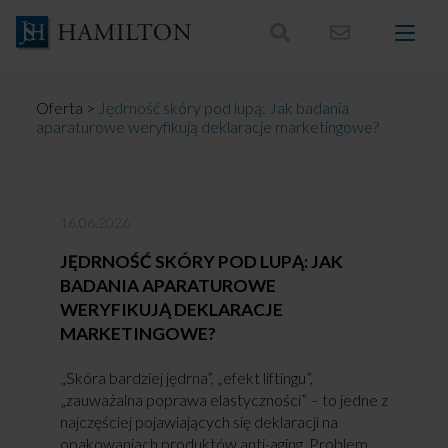
Skocz
do
treści
Oferta
>
Jędrność skóry pod lupą: Jak badania
aparaturowe weryfikują deklaracje marketingowe?
16.06.2026
JĘDRNOŚĆ SKÓRY POD LUPĄ: JAK
BADANIA APARATUROWE
WERYFIKUJĄ DEKLARACJE
MARKETINGOWE?
„Skóra bardziej jędrna”, „efekt liftingu”,
„zauważalna poprawa elastyczności” – to jedne z
najczęściej pojawiających się deklaracji na
opakowaniach produktów anti-aging. Problem