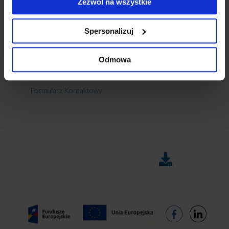
Zezwól na wszystkie
zaufanie, a uczestnikom konferencji za obecność i
zaangażowanie w poruszane tematy.
Do zobaczenia na jesiennej edycji!
Spersonalizuj
Odmowa
W przypadku pytań lub wątpliwości Eksperci J.S.
Hamilton pozostają do Państwa dyspozycji.
Formularz Kontaktowy
DO
FAQ
POBRANIA