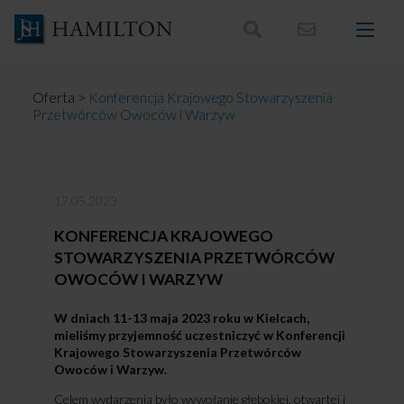
Skocz
do
treści
Oferta
>
Konferencja Krajowego Stowarzyszenia
Przetwórców Owoców i Warzyw
17.05.2023
KONFERENCJA KRAJOWEGO
STOWARZYSZENIA PRZETWÓRCÓW
OWOCÓW I WARZYW
W dniach 11-13 maja 2023 roku w Kielcach,
mieliśmy przyjemność uczestniczyć w Konferencji
Krajowego Stowarzyszenia Przetwórców
Owoców i Warzyw.
Celem wydarzenia było wywołanie głębokiej, otwartej i