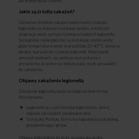
jak przedszkola i szkoły.
Jakie są źródła zakażeń?
Głównym źródłem zakażeń bakteriami z rodzaju
legionella są skażone instalacje wodne, w których
stagnacja wody sprzyja rozwojowi bakterii legionella.
Szczególnie niebezpieczne są instalacje ciepłej wody,
gdzie temperatura wody w przedziale 25-45°C stwarza
idealne warunki do rozwoju legionelli. Wdychanie
aerozoli wodnych, np. podczas korzystania z
pryszniców, kranów czy klimatyzacji, może prowadzić
do zakażenia.
Objawy zakażenia legionellą
Zakażenie legionellą może przybierać dwie formy.
Wyróżniamy:
Legionellozę, czyli chorobę legionistów, która
objawia się ciężkim zapaleniem płuc,
Gorączkę Pontiac, która ma łagodniejszy przebieg,
przypominający grypę.
Objawy legionellozy to m.in. wysoka gorączka,