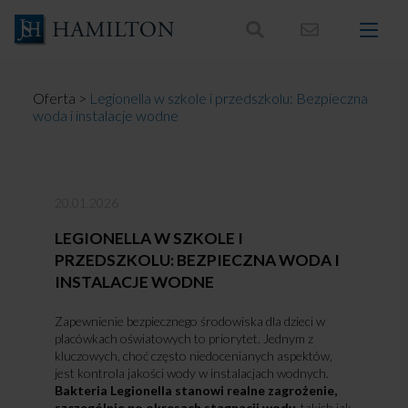
Skocz
do
treści
Oferta
>
Legionella w szkole i przedszkolu: Bezpieczna
woda i instalacje wodne
20.01.2026
LEGIONELLA W SZKOLE I
PRZEDSZKOLU: BEZPIECZNA WODA I
INSTALACJE WODNE
Zapewnienie bezpiecznego środowiska dla dzieci w
placówkach oświatowych to priorytet. Jednym z
kluczowych, choć często niedocenianych aspektów,
jest kontrola jakości wody w instalacjach wodnych.
Bakteria Legionella stanowi realne zagrożenie,
szczególnie po okresach stagnacji wody
, takich jak