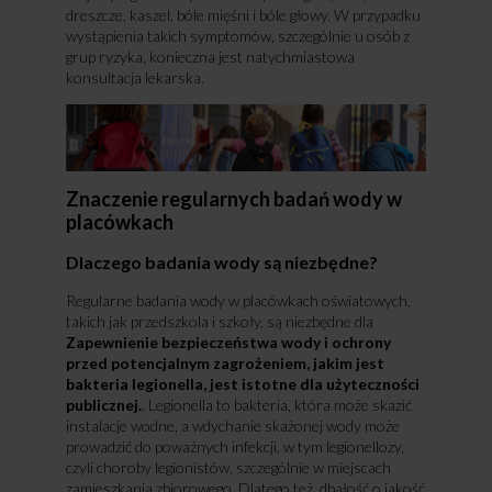
dreszcze, kaszel, bóle mięśni i bóle głowy. W przypadku
wystąpienia takich symptomów, szczególnie u osób z
grup ryzyka, konieczna jest natychmiastowa
konsultacja lekarska.
Znaczenie regularnych badań wody w
placówkach
Dlaczego badania wody są niezbędne?
Regularne badania wody w placówkach oświatowych,
takich jak przedszkola i szkoły, są niezbędne dla
Zapewnienie bezpieczeństwa wody i ochrony
przed potencjalnym zagrożeniem, jakim jest
bakteria legionella, jest istotne dla użyteczności
publicznej.
. Legionella to bakteria, która może skazić
instalacje wodne, a wdychanie skażonej wody może
prowadzić do poważnych infekcji, w tym legionellozy,
czyli choroby legionistów, szczególnie w miejscach
zamieszkania zbiorowego. Dlatego też, dbałość o jakość