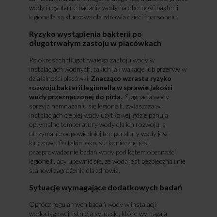
wody i regularne badania wody na obecność bakterii
legionella są kluczowe dla zdrowia dzieci i personelu.
Ryzyko wystąpienia bakterii po
długotrwałym zastoju w placówkach
Po okresach długotrwałego zastoju wody w
instalacjach wodnych, takich jak wakacje lub przerwy w
działalności placówki,
Znacząco wzrasta ryzyko
rozwoju bakterii legionella w sprawie jakości
wody przeznaczonej do picia.
. Stagnacja wody
sprzyja namnażaniu się legionelli, zwłaszcza w
instalacjach ciepłej wody użytkowej, gdzie panują
optymalne temperatury wody dla ich rozwoju, a
utrzymanie odpowiedniej temperatury wody jest
kluczowe. Po takim okresie konieczne jest
przeprowadzenie badań wody pod kątem obecności
legionelli, aby upewnić się, że woda jest bezpieczna i nie
stanowi zagrożenia dla zdrowia.
Sytuacje wymagające dodatkowych badań
Oprócz regularnych badań wody w instalacji
wodociągowej, istnieją sytuacje, które wymagają