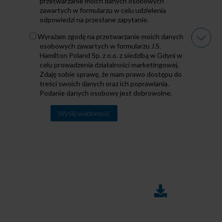
polityką
przetwarzanie moich danych osobowych
zawartych w formularzu w celu udzielenia
odpowiedzi na przesłane zapytanie.
Przetwarzanie
Wyrażam zgodę na przetwarzanie moich danych
danych
osobowych zawartych w formularzu J.S.
Hamilton Poland Sp. z o.o. z siedzibą w Gdyni w
celu prowadzenia działalności marketingowej.
Zdaję sobie sprawę, że mam prawo dostępu do
treści swoich danych oraz ich poprawiania.
Podanie danych osobowy jest dobrowolne.
Alternative:
DO
FAQ
POBRANIA