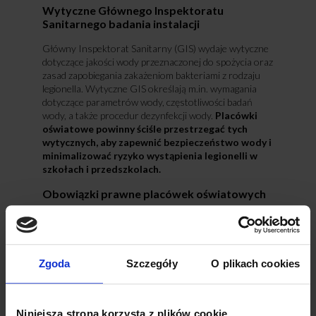
Wytyczne Głównego Inspektoratu
Sanitarnego badania instalacji
Główny Inspektorat Sanitarny (GIS) wydaje wytyczne
dotyczące jakości wody przeznaczonej do spożycia oraz
zasad zapobiegania zakażeniom bakteriami z rodzaju
legionella. Wytyczne GIS określają m.in. wymagania
dotyczące parametrów wody, częstotliwości badań
wody, a także procedur dezynfekcji wody.
Placówki
oświatowe powinny ściśle przestrzegać tych
wytycznych, aby zapewnić bezpieczeństwo wody i
minimalizować ryzyko wystąpienia legionelli w
szkołach i przedszkolach.
Obowiązki prawne placówek oświatowych
Placówki oświatowe mają obowiązek prawny
zapewnienia bezpiecznej wody dla użytkowników, co
obejmuje regularne badania wody na obecność bakterii
legionella oraz utrzymanie instalacji wodociągowej w
Zgoda
Szczegóły
O plikach cookies
odpowiednim stanie technicznym. Obowiązek ten
wynika z przepisów dotyczących bezpieczeństwa i
higieny w placówkach oświatowych, a także z
przepisów dotyczących jakości wody pitnej. Niezbędna
Niniejsza strona korzysta z plików cookie