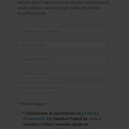
zdrowie dzieci i zapewnić im bezpieczne środowisko do
nauki i zabawy, wykorzystując skuteczne metody
dezynfekcji wody.
*
Twoje
Imię
Nazwa
i
Firmy
nazwisko
*
Numer
telefonu
*
Adres
mailowy
Treść
wiadomości
* Pola wymagane
Zapoznałem
* Oświadczam, że zapoznałem się z
Polityką
się
Prywatności
J.S. Hamilton Poland Sp. z o.o. z
z
siedzibą w Gdyni i wyrażam zgodę na