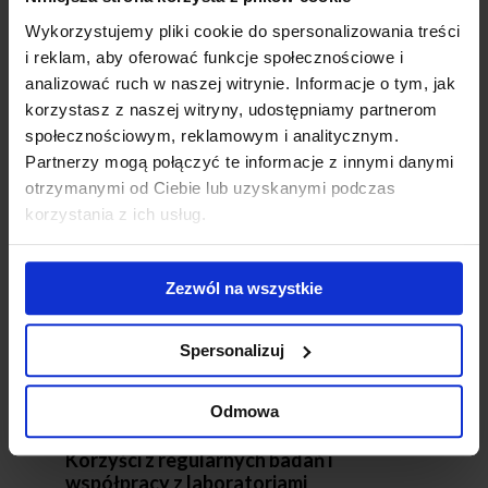
jest dezynfekcja wody w przypadku wykrycia
Wykorzystujemy pliki cookie do spersonalizowania treści
przekroczeń dopuszczalnych norm legionelli w
instalacji.
i reklam, aby oferować funkcje społecznościowe i
analizować ruch w naszej witrynie. Informacje o tym, jak
Normy dotyczące badania wody na
korzystasz z naszej witryny, udostępniamy partnerom
obecność bakterii
społecznościowym, reklamowym i analitycznym.
Polskie normy określają szczegółowe wymagania
Partnerzy mogą połączyć te informacje z innymi danymi
dotyczące poboru próbek wody do badań na obecność
otrzymanymi od Ciebie lub uzyskanymi podczas
bakterii legionella, metod badawczych oraz interpretacji
korzystania z ich usług.
wyników badań. Normy te wskazują również
dopuszczalne stężenia legionelli w wodzie oraz
procedury postępowania w przypadku przekroczenia
tych norm. Przestrzeganie tych norm jest kluczowe dla
Zezwól na wszystkie
uzyskania wiarygodnych wyników badań i zapewnienia
bezpieczeństwo instalacji wodnych oraz skutecznej
oceny zagrożenia legionellą.
Spersonalizuj
Odmowa
Korzyści z regularnych badań i
współpracy z laboratoriami