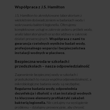
Współpraca z J.S. Hamilton
J.S. Hamilton to akredytowane laboratorium z
wieloletnim doświadczeniem w badaniach wody i
wykrywaniu bakterii legionella. Oferujemy
kompleksowe usługi w zakresie poboru próbek wody,
analiz laboratoryjnych oraz doradztwa w zakresie
działań prewencyjnych.
Współpraca z nami to
gwarancja rzetelnych wyników badań wody,
profesjonalnego wsparcia i bezpieczeństwa
instalacji wodnych w placówce.
Bezpieczna woda w szkołach i
przedszkolach – nasza odpowiedzialność
Zapewnienie bezpiecznej wody w szkołach i
przedszkolach to nasza wspólna odpowiedzialność, a
mikrobiologiczne badania wody są niezbędne.
Regularne badania wody, odpowiednia
dezynfekcja i dbałość o stan instalacji wodnych
to kluczowe elementy profilaktyki zakażeń
bakterią legionella.
Nie czekajmy na wystąpienie
problemu – działajmy prewencyjnie, aby chronić