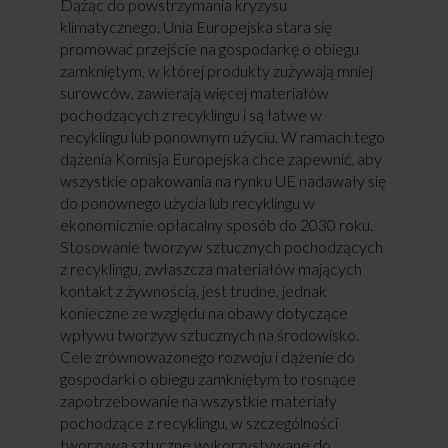
Dążąc do powstrzymania kryzysu
klimatycznego, Unia Europejska stara się
promować przejście na gospodarkę o obiegu
zamkniętym, w której produkty zużywają mniej
surowców, zawierają więcej materiałów
pochodzących z recyklingu i są łatwe w
recyklingu lub ponownym użyciu. W ramach tego
dążenia Komisja Europejska chce zapewnić, aby
wszystkie opakowania na rynku UE nadawały się
do ponownego użycia lub recyklingu w
ekonomicznie opłacalny sposób do 2030 roku.
Stosowanie tworzyw sztucznych pochodzących
z recyklingu, zwłaszcza materiałów mających
kontakt z żywnością, jest trudne, jednak
konieczne ze względu na obawy dotyczące
wpływu tworzyw sztucznych na środowisko.
Cele zrównoważonego rozwoju i dążenie do
gospodarki o obiegu zamkniętym to rosnące
zapotrzebowanie na wszystkie materiały
pochodzące z recyklingu, w szczególności
tworzywa sztuczne wykorzystywane do