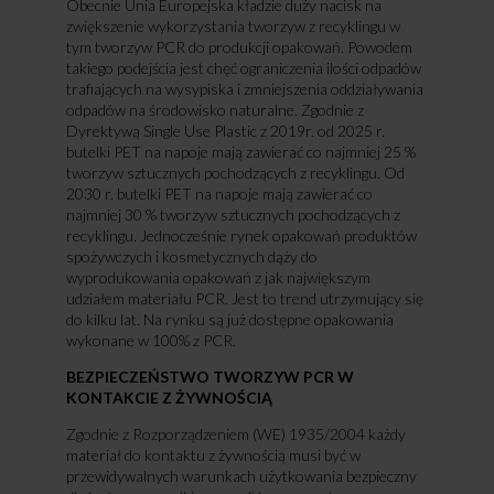
Obecnie Unia Europejska kładzie duży nacisk na
zwiększenie wykorzystania tworzyw z recyklingu w
tym tworzyw PCR do produkcji opakowań. Powodem
takiego podejścia jest chęć ograniczenia ilości odpadów
trafiających na wysypiska i zmniejszenia oddziaływania
odpadów na środowisko naturalne. Zgodnie z
Dyrektywą Single Use Plastic z 2019r. od 2025 r.
butelki PET na napoje mają zawierać co najmniej 25 %
tworzyw sztucznych pochodzących z recyklingu. Od
2030 r. butelki PET na napoje mają zawierać co
najmniej 30 % tworzyw sztucznych pochodzących z
recyklingu. Jednocześnie rynek opakowań produktów
spożywczych i kosmetycznych dąży do
wyprodukowania opakowań z jak największym
udziałem materiału PCR. Jest to trend utrzymujący się
do kilku lat. Na rynku są już dostępne opakowania
wykonane w 100% z PCR.
BEZPIECZEŃSTWO TWORZYW PCR W
KONTAKCIE Z ŻYWNOŚCIĄ
Zgodnie z Rozporządzeniem (WE) 1935/2004 każdy
materiał do kontaktu z żywnością musi być w
przewidywalnych warunkach użytkowania bezpieczny