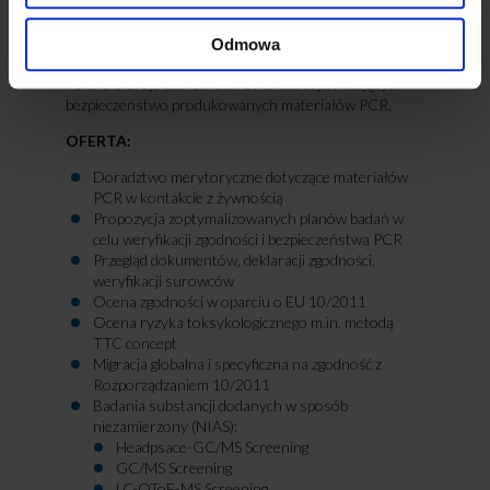
zmieniał składu żywności w niedopuszczalny sposób
ani nie miał negatywnego wpływu na jakość żywności
(np. smak i/lub zapach). Z tego powodu należy znacznie
Odmowa
zwiększyć zakres i częstotliwość badań. J.S. Hamilton
Poland oferuje szeroki zakres analiz zapewniających
bezpieczeństwo produkowanych materiałów PCR.
OFERTA:
Doradztwo merytoryczne dotyczące materiałów
PCR w kontakcie z żywnością
Propozycja zoptymalizowanych planów badań w
celu weryfikacji zgodności i bezpieczeństwa PCR
Przegląd dokumentów, deklaracji zgodności,
weryfikacji surowców
Ocena zgodności w oparciu o EU 10/2011
Ocena ryzyka toksykologicznego m.in. metodą
TTC concept
Migracja globalna i specyficzna na zgodność z
Rozporządzaniem 10/2011
Badania substancji dodanych w sposób
niezamierzony (NIAS):
Headpsace-GC/MS Screening
GC/MS Screening
LC-QToF-MS Screening