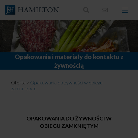
Skocz
do
treści
Opakowania i materiały do kontaktu z
żywnością
Oferta
>
Opakowania do żywności w obiegu
zamkniętym
OPAKOWANIA DO ŻYWNOŚCI W
OBIEGU ZAMKNIĘTYM