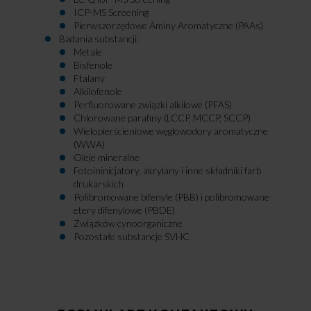
ICP-MS Screening
Pierwszorzędowe Aminy Aromatyczne (PAAs)
Badania substancji:
Metale
Bisfenole
Ftalany
Alkilofenole
Perfluorowane związki alkilowe (PFAS)
Chlorowane parafiny (LCCP, MCCP, SCCP)
Wielopierścieniowe węglowodory aromatyczne
(WWA)
Oleje mineralne
Fotoininicjatory, akrylany i inne składniki farb
drukarskich
Polibromowane bifenyle (PBB) i polibromowane
etery difenylowe (PBDE)
Związków cynoorganiczne
Pozostałe substancje SVHC