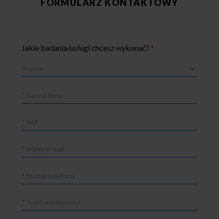
FORMULARZ KONTAKTOWY
Jakie badania/usługi chcesz wykonać?
*
Nazwa
firmy
NIP
Adres
e-
mail
Numer
telefonu
Treść
wiadomości