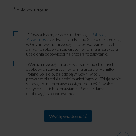
* Pola wymagane
Zapoznałem
* Oświadczam, że zapoznałem się z
Polityką
się
Prywatności
J.S. Hamilton Poland Sp. z o.o. z siedzibą
w Gdyni i wyrażam zgodę na przetwarzanie moich
z
danych osobowych zawartych w formularzu w celu
Polityką
udzielenia odpowiedzi na przesłane zapytanie.
Prywatności
Dane
Wyrażam zgodę na przetwarzanie moich danych
osobowe
osobowych zawartych w formularzu J.S. Hamilton
Poland Sp. z o.o. z siedzibą w Gdyni w celu
prowadzenia działalności marketingowej. Zdaję sobie
sprawę, że mam prawo dostępu do treści swoich
danych oraz ich poprawiania. Podanie danych
osobowy jest dobrowolne.
Alternative: