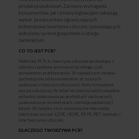
produkcji opakowań. Zarówno wymagania
konsumentów, jak i zmiany legislacyjne nakazują
wybór producentów ograniczających
jednorazowe tworzywa sztuczne i posiadających
wdrożony system gospodarki o obiegu
zamkniętym.
CO TO JEST PCR?
Materiały PCR, to tworzywa sztuczne pochodzące z
odzysku i poddane procesowi recyklingu, czyli
ponownemu przetworzeniu. W największym stopniu
pochodzą one od konsumentów, ze zużytych
opakowań z tworzyw sztucznych, które konsument
wyrzuca do kosza. W skład strumienia takich odpadów
wchodzą: opakowania po produktach spożywczych,
opakowania po kosmetykach, chemii gospodarczej i
lekach. W związku z tym stanowią one mieszankę
takich tworzyw jak: LDPE, HDPE, PP, PS, PET, laminaty i
inne tworzywa sztuczne.
DLACZEGO TWORZYWA PCR?