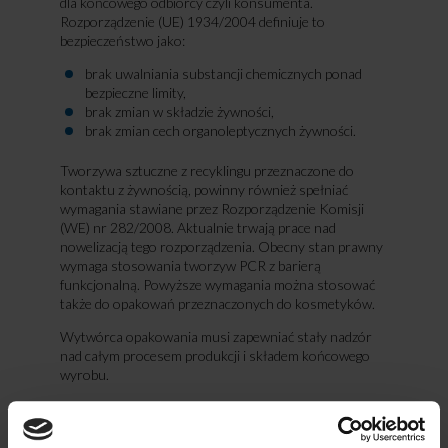
dla końcowego odbiorcy czyli konsumenta.
Rozporządzenie (UE) 1934/2004 definiuje to
bezpieczeństwo jako:
brak uwalniania substancji chemicznych ponad
bezpieczne limity,
brak zmian w składzie żywności,
brak zmian cech organoleptycznych żywności.
Tworzywa sztuczne z recyklingu przeznaczone do
kontaktu z żywnością, powinny również spełniać
wymagania stawiane przez Rozporządzenie Komisji
(WE) nr 282/2008. Aktualnie trwają prace nad
nowelizacją tego rozporządzenia. Obecny stan prawny
wymaga stosowania tworzyw PCR z barierą
funkcjonalną. Powyższe wymagania można stosować
także do opakowań przeznaczonych do kosmetyków.
Wytwórca opakowania musi zapewniać stały nadzór
nad całym procesem produkcji i składem końcowego
wyrobu.
Z tego powodu stosowanie tworzyw PCR wiąże się z
dodatkowym ryzykiem. Do najważniejszych należy
zaliczyć możliwość zanieczyszczenia głównego