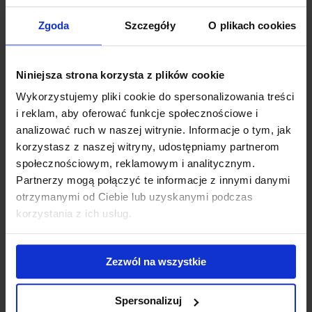
tworzywa domieszkami innych materiałów. W
końcowym produkcie mogą znaleźć się substancje
Zgoda
Szczegóły
O plikach cookies
niedopuszczone do bezpośredniego kontaktu z
żywnością, tj. farby drukarskie, kleje, lakiery, powłoki.
W tworzywach PCR mogą znaleźć się substancje
Niniejsza strona korzysta z plików cookie
powszechnie uważane za szkodliwe i niepożądane takie
jak: bisfenole, ftalany, metale ciężkie, substancje SVHC i
Wykorzystujemy pliki cookie do spersonalizowania treści
inne. Należy pamiętać, że partie produkcyjne mogą
i reklam, aby oferować funkcje społecznościowe i
znacząco różnić się od siebie. Z tego powodu należy
analizować ruch w naszej witrynie. Informacje o tym, jak
znacząco zwiększyć zakres i częstotliwość
wykonywanych badań. Firma J.S. Hamilton Poland
korzystasz z naszej witryny, udostępniamy partnerom
oferuje szeroki wachlarz analiz pozwalający na
społecznościowym, reklamowym i analitycznym.
zapewnienie bezpieczeństwa produkowanych tworzyw
Partnerzy mogą połączyć te informacje z innymi danymi
PCR.
otrzymanymi od Ciebie lub uzyskanymi podczas
Bezpieczeństwo materiałów mających kontakt z
korzystania z ich usług.
żywnością wymaga zatem oceny bezpieczeństwa,
ponieważ do żywności mogą migrować niebezpieczne
substancje pochodzące z PCR. Materiały takie powinny
być wytwarzane zgodnie z przepisami UE, w tym z
Zezwól na wszystkie
dobrymi praktykami produkcyjnymi, tak aby
ewentualny transfer szkodliwych składników do
żywności nie budził obaw o bezpieczeństwo, nie
Spersonalizuj