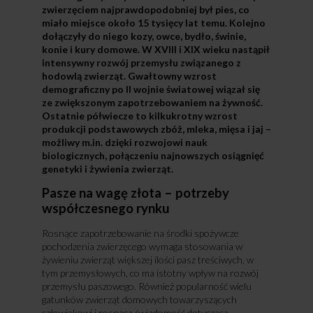
zwierzęciem najprawdopodobniej był pies, co
miało miejsce około 15 tysięcy lat temu. Kolejno
dołączyły do niego kozy, owce, bydło, świnie,
konie i kury domowe. W XVIII i XIX wieku nastąpił
intensywny rozwój przemysłu związanego z
hodowlą zwierząt. Gwałtowny wzrost
demograficzny po II wojnie światowej wiązał się
ze zwiększonym zapotrzebowaniem na żywność.
Ostatnie półwiecze to kilkukrotny wzrost
produkcji podstawowych zbóż, mleka, mięsa i jaj –
możliwy m.in. dzięki rozwojowi nauk
biologicznych, połączeniu najnowszych osiągnięć
genetyki i żywienia zwierząt.
Pasze na wagę złota – potrzeby
współczesnego rynku
Rosnące zapotrzebowanie na środki spożywcze
pochodzenia zwierzęcego wymaga stosowania w
żywieniu zwierząt większej ilości pasz treściwych, w
tym przemysłowych, co ma istotny wpływ na rozwój
przemysłu paszowego. Również popularność wielu
gatunków zwierząt domowych towarzyszących
człowiekowi i rosnąca świadomość dotycząca