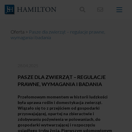
Skocz
do
treści
Oferta
>
Pasze dla zwierząt – regulacje prawne,
wymagania i badania
28.04.2025
PASZE DLA ZWIERZĄT – REGULACJE
PRAWNE, WYMAGANIA I BADANIA
Przełomowym momentem w historii ludzkości
była uprawa roślin i domestykacja zwierząt.
Wiązało się to z przejściem od gospodarki
przyswajającej, opartej na zbieractwie i
zdobywaniu pożywienia w polowaniach, do
gospodarki wytwarzającej i rozpoczęciu
osiadłego trybu życia. Pierwszym udomowionym