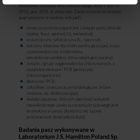
Rolnictwa i Rozwoju Wsi z dnia 6 lutego 2012 r. (Dz. U.
2012, poz. 203), ze zmianami. Zanieczyszczenia zostały
pogrupowane w siedmiu sekcjach:
zanieczyszczenia organiczne i związki azotu (metale
ciężkie, fluor, azotan(III), melamina);
mykotoksyny (aflatoksyna B
, sporysz);
1
toksyny właściwe dla roślin (wolny gossypol, kwas
cyjanowodorowy, teobromina,
winylotiooksazolidon, lotny olejek gorczyczny);
związki z grupy węglowodorów chlorowanych, z
wyjątkiem dioksyn i PCB (pestycydy
chloroorganiczne);
dioksyny i PCB;
szkodliwe zanieczyszczenia biologiczne (różne
nasiona, np.
Ambrosia spp.
);
dodatki paszowe, których obecność wskutek
nieuniknionego zanieczyszczenia krzyżowego jest
dozwolona w paszy, dla której nie są one
przeznaczone (kokcydiostatyki).
Badania pasz wykonywane w
Laboratorium J.S. Hamilton Poland Sp.