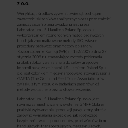
z o.o.
Weryfikacja środków żywienia zwierząt pod kątem
zawartości składników analitycznych oraz pozostałości
zanieczyszczeń przeprowadzana jest przez
Laboratorium J.S. Hamilton Poland Sp. z o.o. z
wykorzystaniem różnorodnych metod badawczych,
takich jak znormalizowane metody ISO, własne
procedury badawcze oraz metody opisane w
Rozporządzenie Komisji (WE) nr 152/2009 z dnia 27
stycznia 2009 r. ustanawiające metody pobierania
próbek i dokonywania analiz do celów urzędowej
kontroli pasz, ze zmianami. J.S. Hamilton Poland Sp. z
o.o. jest członkiem międzynarodowego stowarzyszenia
GAFTA (The Grain and Feed Trade Association) i w
związku z tym stosuje w badaniach pasz również
metody wskazane przez to stowarzyszenie.
Laboratorium J.S. Hamilton Poland Sp. z o.o. jest
również zarejestrowane w systemie GMP+ (dobrej
praktyki wytwarzania i produkcji pasz), który określa
zarówno wymagania jakościowe, jak i dotyczące
bezpieczeństwa dla producentów, przetwórców, firm
handlujących, transportujących, magazynujących,