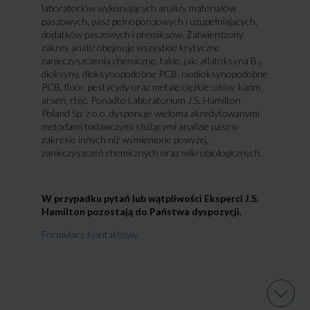
laboratoriów wykonujących analizy materiałów
paszowych, pasz pełnoporcjowych i uzupełniających,
dodatków paszowych i premiksów. Zatwierdzony
zakres analiz obejmuje wszystkie krytyczne
zanieczyszczenia chemiczne, takie, jak: aflatoksyna B
,
1
dioksyny, dioksynopodobne PCB, niedioksynopodobne
PCB, fluor, pestycydy oraz metale ciężkie: ołów, kadm,
arsen, rtęć. Ponadto Laboratorium J.S. Hamilton
Poland Sp. z o.o. dysponuje wieloma akredytowanymi
metodami badawczymi służącymi analizie pasz w
zakresie innych niż wymienione powyżej,
zanieczyszczeń chemicznych oraz mikrobiologicznych.
W przypadku pytań lub wątpliwości Eksperci J.S.
Hamilton pozostają do Państwa dyspozycji.
Formularz Kontaktowy