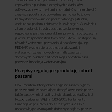
zapewnienia pupilom niezbędnych składników
odżywczych, (w tym witamin i składników mineralnych)
zwiększa popyt na odpowiednie, pełnowartościowe
karmy dostosowane do potrzeb danego gatunku,
wieku oraz poziomu aktywności zwierzęcia. W związku
z tym produkcja i dystrybucja pasz dla zwierząt
regulowana jest wieloma aktami prawnymi dotyczącymi
jakości i bezpieczeństwa tych produktów. Dostępne są
również wytyczne i przewodniki branżowe (jak np.
FEDIAF) w zakresie produkcji, znakowania i
wytycznych żywieniowych karm dla zwierząt
domowych. Nadzór nad produkcją i obrotem pasz
prowadzi inspekcja weterynaryjna.
Przepisy regulujące produkcję i obrót
paszami
Dokumentem, który określa ogólne zasady higieny
pasz, warunki zapewniające identyfikowalność pasz a
także zasady rejestracji i zatwierdzania zakładów jest
Rozporządzenie (WE) nr 183/2005 Parlamentu
Europejskiego i Rady z dnia 12 stycznia 2005 r.
ustanawiające wymagania dotyczące higieny pasz, ze