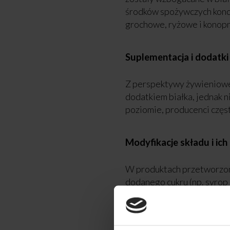
środków spożywczych konce
grochowe, ryżowe i konop
Suplementacja i dodatki
Z perspektywy żywieniowej
dodatkiem białka, jednak 
poziomie, producenci częst
Modyfikacje składu i ic
W produktach przetworzon
dodanego cukru (np. syrop
uwodornione) czy dodatków
żywieniowa tak zmodyfikow
bogate naturalnie. Nie mo