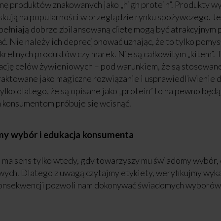
nę produktów znakowanych jako „high protein”. Produkty 
 zyskują na popularności w przeglądzie rynku spożywczego. Je
pełniają dobrze zbilansowaną dietę mogą być atrakcyjnym
rać. Nie należy ich deprecjonować uznając, że to tylko pom
kretnych produktów czy marek. Nie są całkowitym „kitem”. T
zację celów żywieniowych – pod warunkiem, że są stosowane
 traktowane jako magiczne rozwiązanie i usprawiedliwienie 
ko dlatego, że są opisane jako „protein” to na pewno będ
am konsumentom próbuje się wcisnąć.
y wybór i edukacja konsumenta
ma sens tylko wtedy, gdy towarzyszy mu świadomy wybór, 
ych. Dlatego z uwagą czytajmy etykiety, weryfikujmy wyka
konsekwencji pozwoli nam dokonywać świadomych wyborów