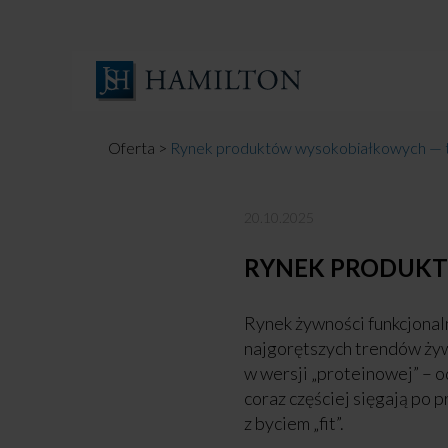
Skocz
do
treści
Oferta
>
Rynek produktów wysokobiałkowych — t
20.10.2025
RYNEK PRODUKT
Rynek żywności funkcjonal
najgorętszych trendów żyw
w wersji „proteinowej” – o
coraz częściej sięgają po 
z byciem „fit”.