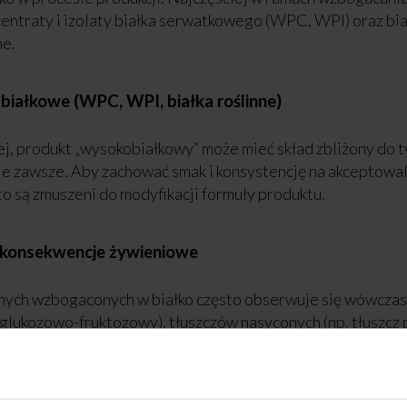
ntraty i izolaty białka serwatkowego (WPC, WPI) oraz biał
ne.
 białkowe (WPC, WPI, białka roślinne)
, produkt „wysokobiałkowy” może mieć skład zbliżony do 
nie zawsze. Aby zachować smak i konsystencję na akceptow
o są zmuszeni do modyfikacji formuły produktu.
h konsekwencje żywieniowe
ych wzbogaconych w białko często obserwuje się wówczas
 glukozowo-fruktozowy), tłuszczów nasyconych (np. tłuszcz
 do żywności (substancje słodzące, barwniki, substancje z
anych produktów może już zatem znacząco odbiegać od pro
żna jednak automatycznie dyskwalifikować produktów tylko 