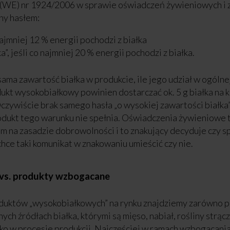
(WE) nr 1924/2006 w sprawie oświadczeń żywieniowych i 
ny hasłem:
 najmniej 12 % energii pochodzi z białka
”, jeśli co najmniej 20 % energii pochodzi z białka.
sama zawartość białka w produkcie, ile jego udział w ogóln
kt wysokobiałkowy powinien dostarczać ok. 5 g białka na k
zywiście brak samego hasła „o wysokiej zawartości białka” 
odukt tego warunku nie spełnia. Oświadczenia żywieniowe 
na zasadzie dobrowolności i to znakujący decyduje czy sp
hce taki komunikat w znakowaniu umieścić czy nie.
a vs. produkty wzbogacane
duktów „wysokobiałkowych” na rynku znajdziemy zarówno p
nych źródłach białka, którymi są mięso, nabiał, rośliny strąc
ko w procesie produkcji. Najczęściej w ramach wzbogacani