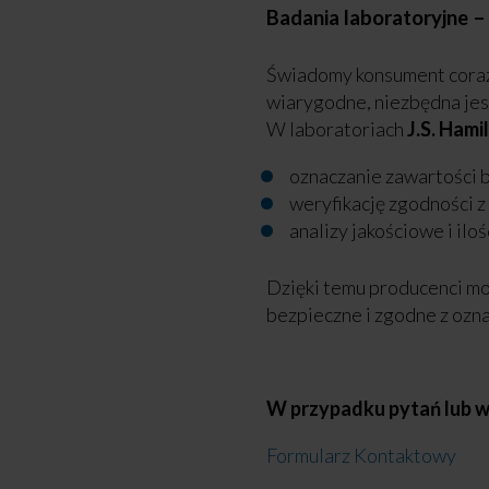
Badania laboratoryjne 
Świadomy konsument coraz 
wiarygodne, niezbędna jest
W laboratoriach
J.S. Hami
oznaczanie zawartości b
weryfikację zgodności
analizy jakościowe i il
Dzięki temu producenci mo
bezpieczne i zgodne z oz
W przypadku pytań lub wą
Formularz Kontaktowy