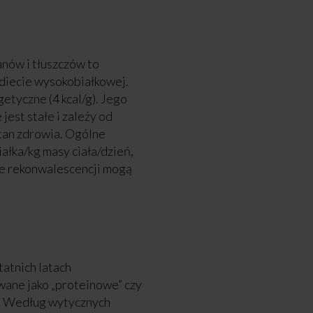
anów i tłuszczów to
diecie wysokobiałkowej.
getyczne (4 kcal/g). Jego
jest stałe i zależy od
stan zdrowia. Ogólne
ałka/kg masy ciała/dzień,
sie rekonwalescencji mogą
tatnich latach
wane jako „proteinowe” czy
ka. Według wytycznych