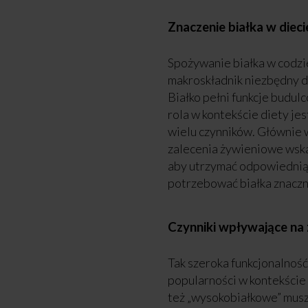
Znaczenie białka w dieci
Spożywanie białka w codzi
makroskładnik niezbędny d
Białko pełni funkcje budulc
rola w kontekście diety je
wielu czynników. Głównie w
zalecenia żywieniowe wskaz
aby utrzymać odpowiednią 
potrzebować białka znaczni
Czynniki wpływające na
Tak szeroka funkcjonalność
popularności w kontekście
też „wysokobiałkowe” muszą