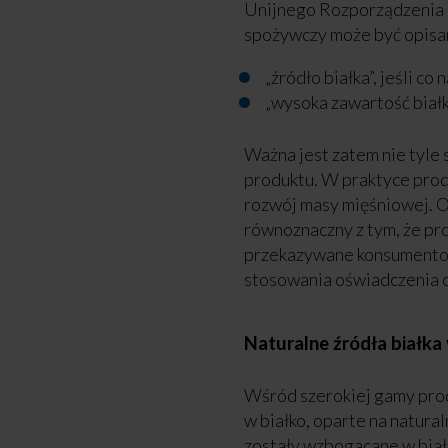
Unijnego Rozporządzenia 
spożywczy może być opisa
„źródło białka”, jeśli co
„wysoka zawartość białka
Ważna jest zatem nie tyle 
produktu. W praktyce produ
rozwój masy mięśniowej. Oc
równoznaczny z tym, że pr
przekazywane konsumentom 
stosowania oświadczenia c
Naturalne źródła białk
Wśród szerokiej gamy pro
w białko, oparte na natural
zostały wzbogacane w biał