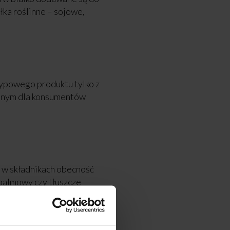
ka roślinne – sojowe,
typowego produktu tylko z
alnym dla konsumentów
 w składnikach obecność
 palmowy czy tłuszcze
agęszczające). Wartość
duktów, które są w białko
dlatego, że zostały