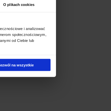
wać rozsądek i kierować
O plikach cookies
ołecznościowe i analizować
artnerom społecznościowym,
a aspektów, które
anymi od Ciebie lub
t zweryfikować m. in.:
o i inne składniki
ezwól na wszystkie
wartościowego białka w