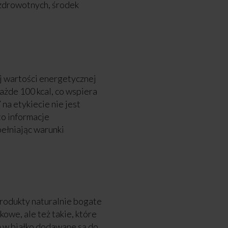
zdrowotnych, środek
ej wartości energetycznej
ażde 100 kcal, co wspiera
na etykiecie nie jest
to informacje
ełniając warunki
rodukty naturalnie bogate
zkowe, ale też takie, które
a w białko dodawane są do