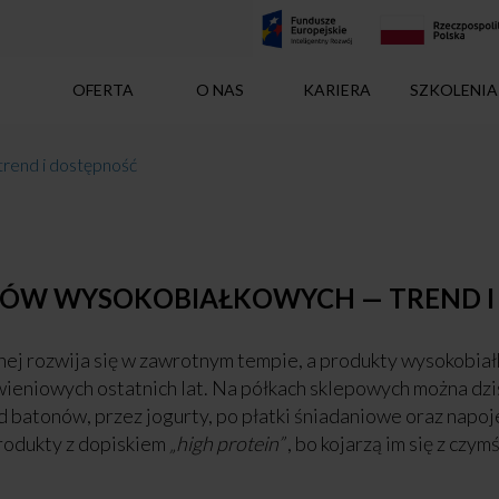
OFERTA
O NAS
KARIERA
SZKOLENIA
rend i dostępność
ÓW WYSOKOBIAŁKOWYCH — TREND I
nej rozwija się w zawrotnym tempie, a produkty wysokobiał
ieniowych ostatnich lat. Na półkach sklepowych można dzi
d batonów, przez jogurty, po płatki śniadaniowe oraz napo
produkty z dopiskiem
„high protein”
, bo kojarzą im się z cz