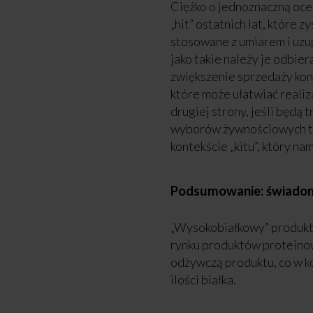
Ciężko o jednoznaczną oce
„hit” ostatnich lat, które
stosowane z umiarem i uzu
jako takie należy je odbie
zwiększenie sprzedaży kon
które może ułatwiać reali
drugiej strony, jeśli będą
wyborów żywnościowych tyl
kontekście „kitu”, który n
Podsumowanie: świadom
„Wysokobiałkowy” produkt 
rynku produktów proteinow
odżywczą produktu, co w 
ilości białka.