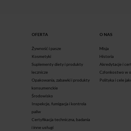
OFERTA
O NAS
Żywność i pasze
Misja
Kosmetyki
Historia
Suplementy diety i produkty
Akredytacje i cer
lecznicze
Członkostwo w o
Opakowania, zabawki i produkty
Polityka i cele jak
konsumenckie
Środowisko
Inspekcje, fumigacja i kontrola
paliw
Certyfikacja techniczna, badania
i inne usługi