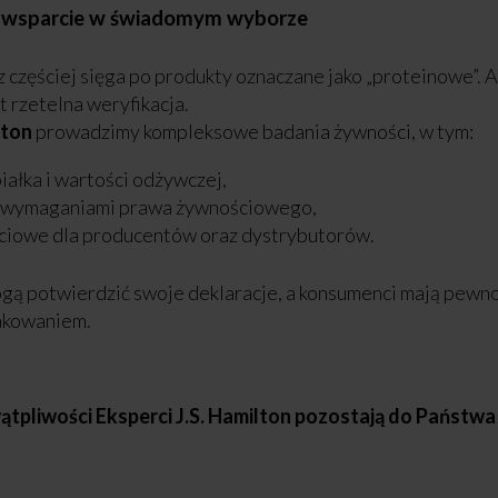
– wsparcie w świadomym wyborze
częściej sięga po produkty oznaczane jako „proteinowe”. A
 rzetelna weryfikacja.
lton
prowadzimy kompleksowe badania żywności, w tym:
iałka i wartości odżywczej,
 z wymaganiami prawa żywnościowego,
ościowe dla producentów oraz dystrybutorów.
gą potwierdzić swoje deklaracje, a konsumenci mają pewno
nakowaniem.
tpliwości Eksperci J.S. Hamilton pozostają do Państwa