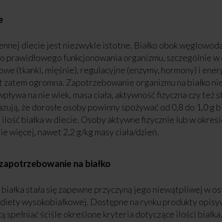
e
ennej diecie jest niezwykle istotne. Białko obok węglowod
o prawidłowego funkcjonowania organizmu, szczególnie w 
owe (tkanki, mięśnie), regulacyjne (enzymy, hormony) i ener
st zatem ogromna. Zapotrzebowanie organizmu na białko nie 
pływa na nie wiek, masa ciała, aktywność fizyczna czy też 
ują, że dorosłe osoby powinny spożywać od 0,8 do 1,0 g bi
ilość białka w diecie. Osoby aktywne fizycznie lub w okre
e więcej, nawet 2,2 g/kg masy ciała/dzień.
 zapotrzebowanie na białko
 białka stała się zapewne przyczyną jego niewątpliwej w os
 diety wysokobiałkowej. Dostępne na rynku produkty opisy
 spełniać ściśle określone kryteria dotyczące ilości biał