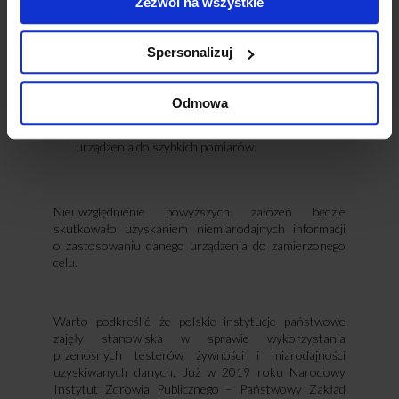
Zezwól na wszystkie
uwzględnienie
zmienności w czasie badanej
cechy
, aby różnice w wynikach nie były obarczone
zmianą stężenia w czasie (wykonanie pomiaru
Spersonalizuj
szybką metodą oraz referencyjną w tym samym
momencie),
potwierdzenie poprawności
wskazań
Odmowa
urządzenia (kalibracji) maksymalnie w cyklu
rocznym zapewnia wiarygodność wyników
urządzenia do szybkich pomiarów.
Nieuwzględnienie powyższych założeń będzie
skutkowało uzyskaniem niemiarodajnych informacji
o zastosowaniu danego urządzenia do zamierzonego
celu.
Warto podkreślić, że polskie instytucje państwowe
zajęły stanowiska w sprawie wykorzystania
przenośnych testerów żywności i miarodajności
uzyskiwanych danych. Już w 2019 roku Narodowy
Instytut Zdrowia Publicznego – Państwowy Zakład