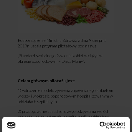
Rozporządzenie Ministra Zdrowia z dnia 9 sierpnia
2019r. ustala program pilotażowy pod nazwą
„Standard szpitalnego żywienia kobiet w ciąży i w
okresie poporodowym – Dieta Mamy”.
Celem głównym pilotażu jest:
1) wdrożenie modelu żywienia zapewnianego kobietom
w ciąży i w okresie poporodowym hospitalizowanym w
oddziałach szpitalnych
2) propagowanie zasad zdrowego odżywiania wśród
pacjentek po zakończeniu hospitalizacji w oddziałach
szpitalnych.