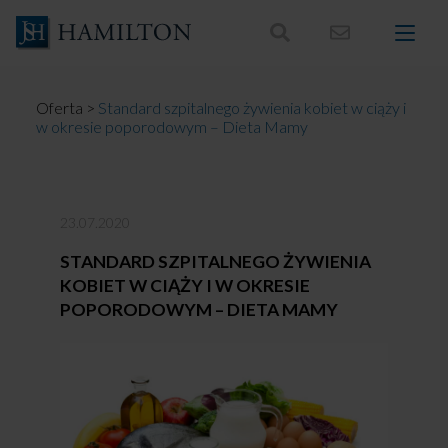
Skocz
do
treści
Oferta
>
Standard szpitalnego żywienia kobiet w ciąży i
w okresie poporodowym – Dieta Mamy
23.07.2020
STANDARD SZPITALNEGO ŻYWIENIA
KOBIET W CIĄŻY I W OKRESIE
POPORODOWYM – DIETA MAMY