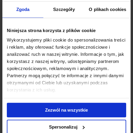
Zgoda
Szczegóły
O plikach cookies
Jednym z obowiązków realizatora wskazanego
programu jest dokonywanie okresowej weryfikacji
posiłków, o której mowa w § 6 ust. 2 pkt 2 i ust. 3
Rozporządzenia Ministra Zdrowia z dnia 9 sierpnia
Niniejsza strona korzysta z plików cookie
2019 roku w sprawie programu pilotażowego
„Standard szpitalnego żywienia kobiet w ciąży i w
Wykorzystujemy pliki cookie do spersonalizowania treści
okresie poporodowym – Dieta Mamy” (Dz.U. 2019,
i reklam, aby oferować funkcje społecznościowe i
poz. 1537), czyli analiza:
analizować ruch w naszej witrynie. Informacje o tym, jak
korzystasz z naszej witryny, udostępniamy partnerom
społecznościowym, reklamowym i analitycznym.
składu potraw,
wartości odżywczych,
Partnerzy mogą połączyć te informacje z innymi danymi
gramatury
otrzymanymi od Ciebie lub uzyskanymi podczas
braku obecności bakterii pleśni i drożdży,
korzystania z ich usług.
braku obecności zanieczyszczeń,
Zezwól na wszystkie
Jako niezależnie laboratorium akredytowane możemy
przeprowadzić dla Państwa weryfikację posiłków pod
kątem mikrobiologiczny i fizykochemicznym. Zakres
Spersonalizuj
wykonywanych badań jest wystarczający dla