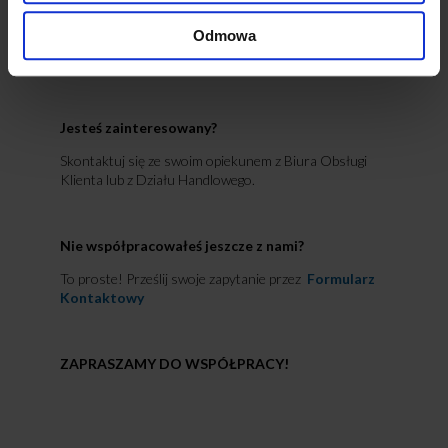
potwierdzenia i weryfikacji właściwości żywności
określonych w rozporządzeniu.
Odmowa
Jesteś zainteresowany?
Skontaktuj się ze swoim opiekunem z Biura Obsługi
Klienta lub z Działu Handlowego.
Nie współpracowałeś jeszcze z nami?
To proste! Prześlij swoje zapytanie przez
Formularz
Kontaktowy
ZAPRASZAMY DO WSPÓŁPRACY!